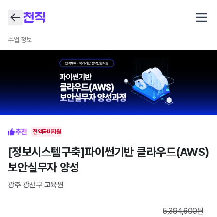
Open
수업 정보
전액국비지원
[정보시스템구축]파이썬기반 클라우드(AWS)
보안실무자 양성
광주 광산구
교육원
5,394,600
원