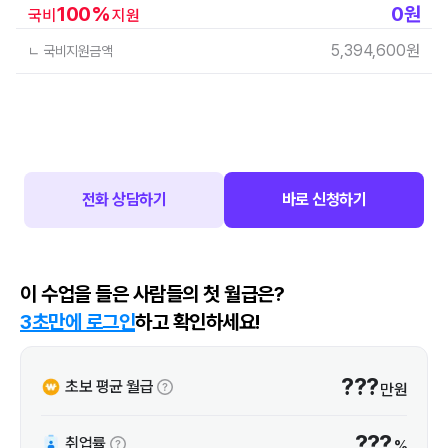
100
%
0
원
국비
지원
5,394,600
원
ㄴ 국비지원금액
전화 상담하기
바로 신청하기
이 수업을 들은 사람들의 첫 월급은?
3초만에 로그인
하고 확인하세요!
???
초보 평균 월급
만원
???
취업률
%