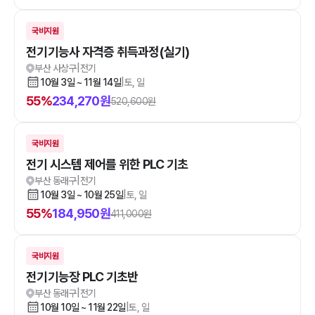
국비지원
전기기능사 자격증 취득과정(실기)
부산 사상구
|
전기
10월 3일 ~ 11월 14일
|
토, 일
55
%
234,270
원
520,600
원
국비지원
전기 시스템 제어를 위한 PLC 기초
부산 동래구
|
전기
10월 3일 ~ 10월 25일
|
토, 일
55
%
184,950
원
411,000
원
국비지원
전기기능장 PLC 기초반
부산 동래구
|
전기
10월 10일 ~ 11월 22일
|
토, 일