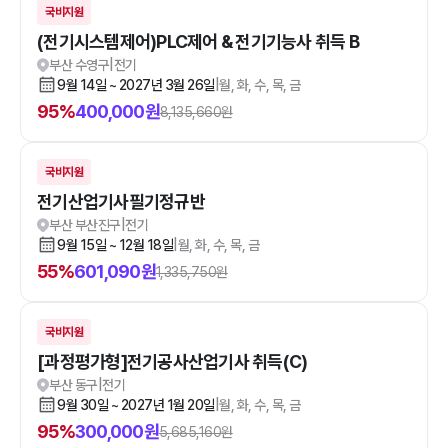
국비지원
(전기시스템제어)PLC제어 & 전기기능사 취득 B
부산 수영구
|
전기
9월 14일 ~ 2027년 3월 26일
|
월, 화, 수, 목, 금
95
%
400,000
원
8,135,660
원
국비지원
전기산업기사필기정규반
부산 부산진구
|
전기
9월 15일 ~ 12월 18일
|
월, 화, 수, 목, 금
55
%
601,090
원
1,335,750
원
국비지원
[과정평가형]전기공사산업기사 취득(C)
부산 동구
|
전기
9월 30일 ~ 2027년 1월 20일
|
월, 화, 수, 목, 금
95
%
300,000
원
5,685,160
원