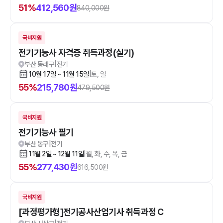
51
%
412,560
원
840,000
원
국비지원
전기기능사 자격증 취득과정(실기)
부산 동래구
|
전기
10월 17일 ~ 11월 15일
|
토, 일
55
%
215,780
원
479,500
원
국비지원
전기기능사 필기
부산 동구
|
전기
11월 2일 ~ 12월 11일
|
월, 화, 수, 목, 금
55
%
277,430
원
616,500
원
국비지원
[과정평가형]전기공사산업기사 취득과정 C