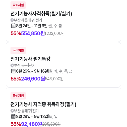
국비지원
전기기능사자격취득(필기/실기)
부산 해운대구
|
전기
8월 24일 ~ 11월 6일
|
월, 수, 금
55
%
554,850
원
1,233,000
원
국비지원
전기기능사 필기특강
부산 동구
|
전기
8월 26일 ~ 9월 16일
|
월, 화, 수, 목, 금
55
%
246,600
원
548,000
원
국비지원
전기기능사 자격증 취득과정(필기)
부산 동래구
|
전기
8월 29일 ~ 9월 13일
|
토, 일
55
%
92,480
원
205,500
원