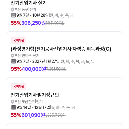
전기산업기사 실기
부산 동구
|
전기
9월 7일 ~ 10월 28일
|
월, 화, 수, 목, 금
55
%
308,250
원
685,000
원
국비지원
(과정평가형)전기공사산업기사 자격증 취득과정(C)
부산 연제구
|
전기
9월 7일 ~ 2027년 1월 27일
|
월, 화, 수, 목, 금, 토, 일
95
%
400,000
원
7,351,500
원
국비지원
전기산업기사필기정규반
부산 부산진구
|
전기
9월 14일 ~ 12월 17일
|
월, 화, 수, 목, 금
55
%
601,090
원
1,335,750
원