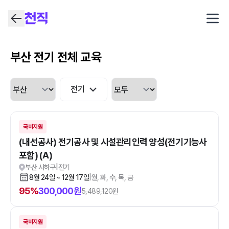
Open
부산 전기 전체 교육
전기
국비지원
(내선공사) 전기공사 및 시설관리인력 양성(전기기능사
포함) (A)
부산 사하구
|
전기
8월 24일 ~ 12월 17일
|
월, 화, 수, 목, 금
95
%
300,000
원
5,489,120
원
국비지원