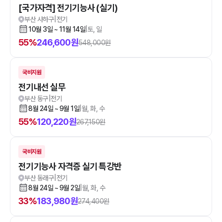
[국가자격] 전기기능사 (실기)
부산 사하구
|
전기
10월 3일 ~ 11월 14일
|
토, 일
55
%
246,600
원
548,000
원
국비지원
전기내선 실무
부산 동구
|
전기
8월 24일 ~ 9월 1일
|
월, 화, 수
55
%
120,220
원
267,150
원
국비지원
전기기능사 자격증 실기 특강반
부산 동래구
|
전기
8월 24일 ~ 9월 2일
|
월, 화, 수
33
%
183,980
원
274,400
원