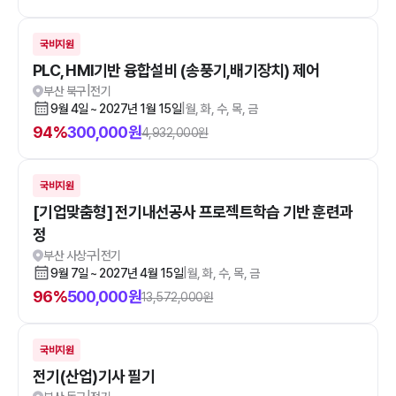
국비지원
PLC, HMI기반 융합설비 (송풍기,배기장치) 제어
부산 북구
|
전기
9월 4일 ~ 2027년 1월 15일
|
월, 화, 수, 목, 금
94
%
300,000
원
4,932,000
원
국비지원
[기업맞춤형] 전기내선공사 프로젝트학습 기반 훈련과
정
부산 사상구
|
전기
9월 7일 ~ 2027년 4월 15일
|
월, 화, 수, 목, 금
96
%
500,000
원
13,572,000
원
국비지원
전기(산업)기사 필기