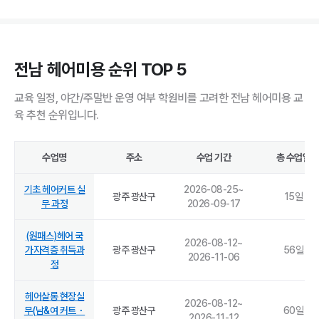
전남 헤어미용 순위 TOP 5
교육 일정, 야간/주말반 운영 여부 학원비를 고려한 전남 헤어미용 교
육 추천 순위입니다.
수업명
주소
수업 기간
총 수업일
기초 헤어커트 실
2026-08-25
~
광주 광산구
15
일
무 과정
2026-09-17
(원패스)헤어 국
2026-08-12
~
가자격증 취득과
광주 광산구
56
일
2026-11-06
정
헤어살롱 현장실
2026-08-12
~
무(남&여 커트・
광주 광산구
60
일
2026-11-12