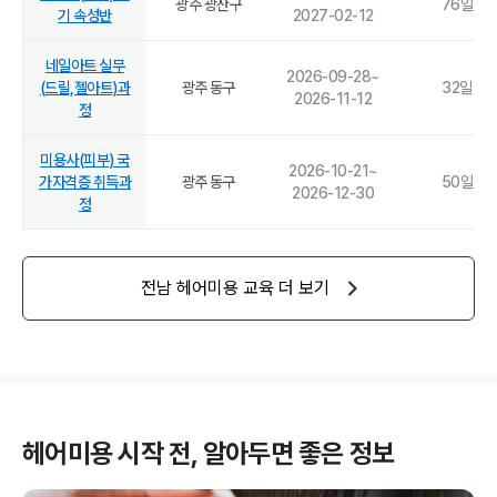
광주 광산구
76
일
기 속성반
2027-02-12
네일아트 실무
2026-09-28
~
(드릴,젤아트)과
광주 동구
32
일
2026-11-12
정
미용사(피부) 국
2026-10-21
~
가자격증 취득과
광주 동구
50
일
2026-12-30
정
전남
헤어미용
교육 더 보기
헤어미용
시작 전, 알아두면 좋은 정보