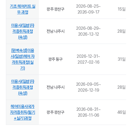
기초 헤어커트 실
2026-08-25
~
광주 광산구
15
일
무 과정
2026-09-17
미용사(일반)자
2026-08-29
~
격증취득과정
전남 나주시
28
일
2026-12-12
(속성)
[완벽속성]미용
사(일반)헤어 자
2026-12-31
~
광주 동구
31
일
격취득과정(실
2027-02-16
기)
미용사(일반)자
2026-09-05
~
격증취득과정
전남 나주시
28
일
2026-12-19
(속성)
헤어미용사국가
2026-08-31
~
자격증취득(필기
광주 광산구
46
일
2026-11-06
+실기)과정