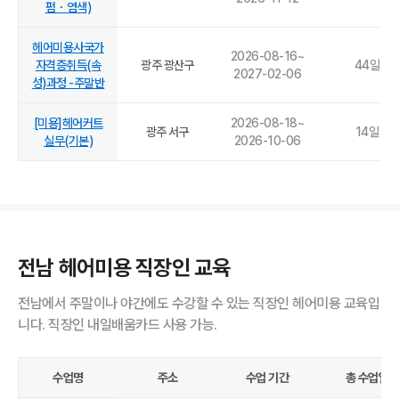
펌・염색)
헤어미용사국가
2026-08-16
~
자격증취득(속
광주 광산구
44
일
2027-02-06
성)과정 -주말반
[미용]헤어커트
2026-08-18
~
광주 서구
14
일
실무(기본)
2026-10-06
전남 헤어미용 직장인 교육
전남에서 주말이나 야간에도 수강할 수 있는 직장인 헤어미용 교육입
니다. 직장인 내일배움카드 사용 가능.
수업명
주소
수업 기간
총 수업일