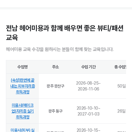
전남 헤어미용과 함께 배우면 좋은 뷰티/패션
교육
헤어미용 교육 수강을 원하시는 분들이 함께 찾는 교육입니다.
수업명
주소
수업 기간
총 수업일
(속성)한번에 끝
2026-08-25
~
내는 피부자격증
광주 광산구
50
일
2026-11-06
취득과정
미용사(메이크
2026-10-10
~
업)자격증 실기
광주 동구
26
일
2027-01-03
취득과정
미용사(피부) 실
2026-10-15
~