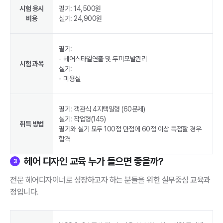
시험 응시
필기: 14,500원
비용
실기: 24,900원
필기:
- 헤어스타일연출 및 두피모발관리
시험 과목
실기:
- 미용실
필기: 객관식 4지택일형 (60문제)
실기: 작업형(145)
취득 방법
필기와 실기 모두 100점 만점에 60점 이상 득점할 경우
합격
헤어 디자인 교육 누가 들으면 좋을까?
3
전문 헤어디자이너로 성장하고자 하는 분들을 위한 실무중심 교육과
정입니다.