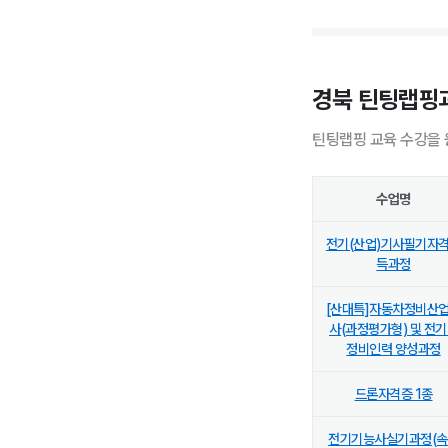
경북 틴팅랩핑과
틴팅랩핑 교육 수강을 
수업명
전기(산업)기사필기자
득과정
[산대특]자동차정비산
사(과정평가형) 및 전
정비인력 양성과정
드론자격증 1종
전기기능사실기과정(