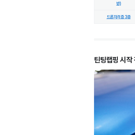
반)
드론자격증 3종
틴팅랩핑
시작 