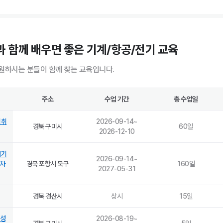
 함께 배우면 좋은 기계/항공/전기 교육
원하시는 분들이 함께 찾는 교육입니다.
주소
수업 기간
총 수업일
격취
2026-09-14
~
경북 구미시
60
일
2026-12-10
업기
2026-09-14
~
기차
경북 포항시 북구
160
일
2027-05-31
경북 경산시
상시
15
일
속성
2026-08-19
~