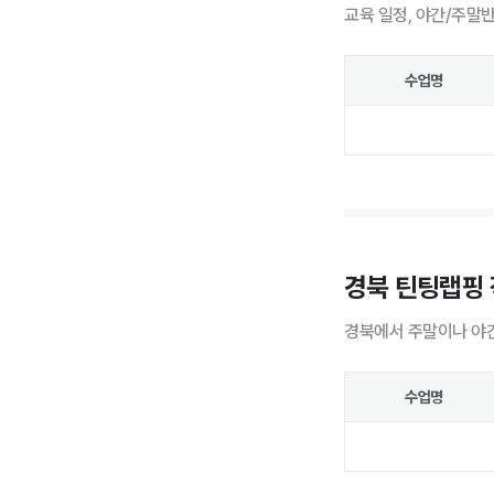
교육 일정, 야간/주말
수업명
경북 틴팅랩핑
경북에서 주말이나 야간
수업명