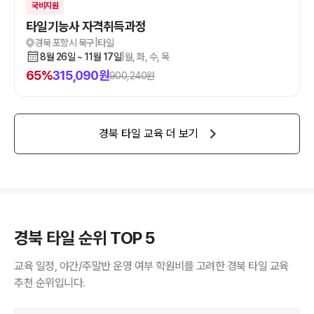
국비지원
타일기능사 자격취득과정
경북 포항시 북구
|
타일
8월 26일 ~ 11월 17일
|
월, 화, 수, 목
65
%
315,090
원
900,240
원
경북
타일
교육 더 보기
경북 타일 순위 TOP 5
교육 일정, 야간/주말반 운영 여부 학원비를 고려한 경북 타일 교육
추천 순위입니다.