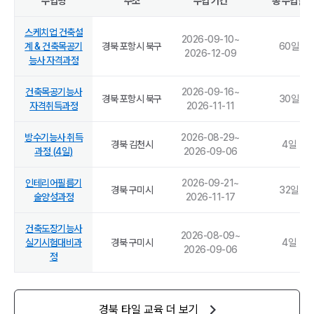
수업명
주소
수업 기간
총 수업일
스케치업 건축설
2026-09-10
~
계 & 건축목공기
경북 포항시 북구
60
일
2026-12-09
능사 자격과정
건축목공기능사
2026-09-16
~
경북 포항시 북구
30
일
자격취득과정
2026-11-11
방수기능사 취득
2026-08-29
~
경북 김천시
4
일
과정 (4일)
2026-09-06
인테리어필름기
2026-09-21
~
경북 구미시
32
일
술양성과정
2026-11-17
건축도장기능사
2026-08-09
~
실기시험대비과
경북 구미시
4
일
2026-09-06
정
경북
타일
교육 더 보기