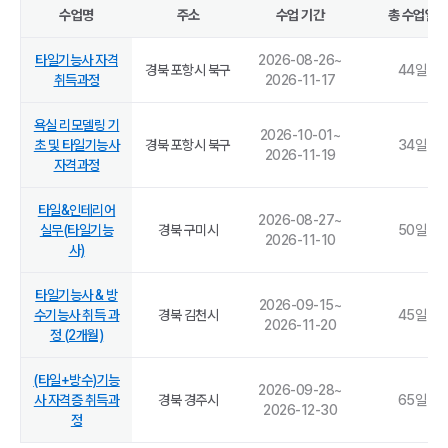
수업명
주소
수업 기간
총 수업일
타일기능사 자격
2026-08-26
~
경북 포항시 북구
44
일
취득과정
2026-11-17
욕실 리모델링 기
2026-10-01
~
초 및 타일기능사
경북 포항시 북구
34
일
2026-11-19
자격과정
타일&인테리어
2026-08-27
~
실무(타일기능
경북 구미시
50
일
2026-11-10
사)
타일기능사 & 방
2026-09-15
~
수기능사 취득 과
경북 김천시
45
일
2026-11-20
정 (2개월)
(타일+방수)기능
2026-09-28
~
사 자격증 취득과
경북 경주시
65
일
2026-12-30
정