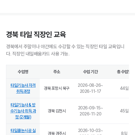
경북 타일 직장인 교육
경북에서 주말이나 야간에도 수강할 수 있는 직장인 타일 교육입니
다. 직장인 내일배움카드 사용 가능.
수업명
주소
수업 기간
총 수업일
타일기능사 자격
2026-08-26
~
경북 포항시 북구
44
일
취득과정
2026-11-17
타일기능사 & 방
2026-09-15
~
수기능사 취득 과
경북 김천시
45
일
2026-11-20
정 (2개월)
타일줄눈시공 실
2026-10-03
~
경북 경주시
8
일