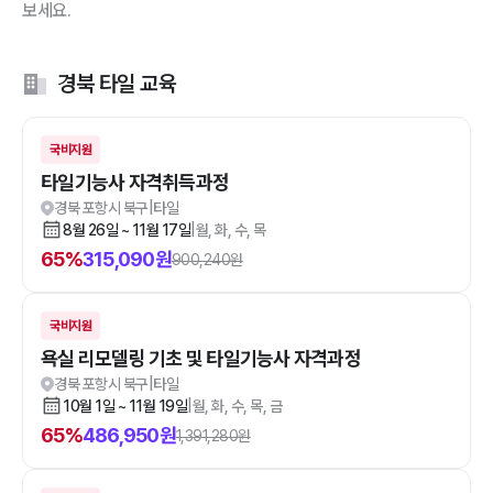
보세요.
경북 타일 교육
국비지원
타일기능사 자격취득과정
경북 포항시 북구
|
타일
8월 26일 ~ 11월 17일
|
월, 화, 수, 목
65
%
315,090
원
900,240
원
국비지원
욕실 리모델링 기초 및 타일기능사 자격과정
경북 포항시 북구
|
타일
10월 1일 ~ 11월 19일
|
월, 화, 수, 목, 금
65
%
486,950
원
1,391,280
원