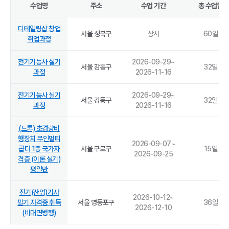
수업명
주소
수업 기간
총 수업일
디테일링샵 창업
서울 성북구
상시
60
일
취업과정
전기기능사 실기
2026-09-29
~
서울 강동구
32
일
과정
2026-11-16
전기기능사 실기
2026-09-29
~
서울 강동구
32
일
과정
2026-11-16
(드론) 초경량비
행장치 무인멀티
2026-09-07
~
콥터 1종 국가자
서울 구로구
15
일
2026-09-25
격증 (이론 실기)
평일반
전기(산업)기사
2026-10-12
~
필기 자격증 취득
서울 영등포구
36
일
2026-12-10
(비대면병행)