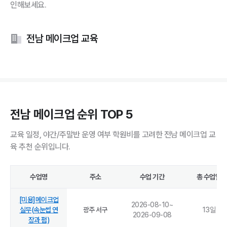
인해보세요.
전남 메이크업 교육
전남 메이크업 순위 TOP 5
교육 일정, 야간/주말반 운영 여부 학원비를 고려한 전남 메이크업 교
육 추천 순위입니다.
수업명
주소
수업 기간
총 수업일
[미용]메이크업
2026-08-10
~
실무(속눈썹 연
광주 서구
13
일
2026-09-08
장과 펌)