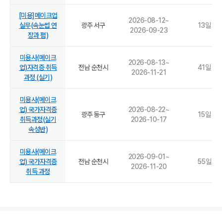
[미용]메이크업
2026-08-12
~
실무(속눈썹 연
광주 서구
13
일
2026-09-23
장과 펌)
미용사(메이크
2026-08-13
~
업)자격증 취득
전남 순천시
41
일
2026-11-21
과정 (실기)
미용사(메이크
업) 국가자격증
2026-08-22
~
광주 동구
15
일
취득과정(실기
2026-10-17
속성반)
미용사(메이크
2026-09-01
~
업) 국가자격증
전남 순천시
55
일
2026-11-20
취득 과정