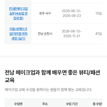
[미용]메이크업
2026-08-12
~
실무(속눈썹 연
광주 서구
13
일
2026-09-23
장과 펌)
미용사(메이크
2026-08-13
~
업)자격증 취득
전남 순천시
41
일
2026-11-21
과정 (실기)
전남 메이크업과 함께 배우면 좋은 뷰티/패션
교육
메이크업 교육 수강을 원하시는 분들이 함께 찾는 교육입니다.
수업명
주소
수업 기간
총 수업일