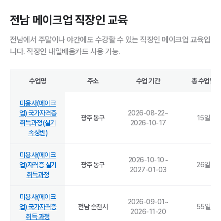
전남 메이크업 직장인 교육
전남에서 주말이나 야간에도 수강할 수 있는 직장인 메이크업 교육입
니다. 직장인 내일배움카드 사용 가능.
수업명
주소
수업 기간
총 수업일
미용사(메이크
업) 국가자격증
2026-08-22
~
광주 동구
15
일
취득과정(실기
2026-10-17
속성반)
미용사(메이크
2026-10-10
~
업)자격증 실기
광주 동구
26
일
2027-01-03
취득과정
미용사(메이크
2026-09-01
~
업) 국가자격증
전남 순천시
55
일
2026-11-20
취득 과정