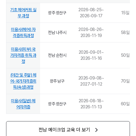
기초 헤어커트 실
2026-08-25
~
광주 광산구
15
일
무 과정
2026-09-17
미용사(헤어) 자
2026-08-26
~
전남 나주시
58
일
격증취득과정
2026-11-19
미용사(피부) 국
2026-09-01
~
가자격증 취득 과
전남 순천시
50
일
2026-11-16
정
(야간 및 주말) 헤
2026-09-08
~
어-국가자격증취
광주 남구
70
일
2027-01-12
득(속성)과정
미용사(일반) 헤
2026-08-18
~
광주 광산구
60
일
어자격증
2026-11-13
전남
메이크업
교육 더 보기