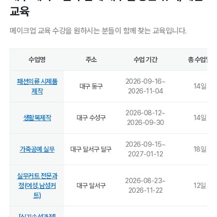
교육
메이크업 교육 수강을 원하시는 분들이 함께 찾는 교육입니다.
수업명
주소
수업 기간
총 수업일
패션의류 시제품
2026-09-16
~
대구 동구
14
일
제작
2026-11-04
2026-08-12
~
생활복제작
대구 수성구
14
일
2026-09-30
2026-09-15
~
가죽공예 실무
대구 달서구 달구
18
일
2027-01-12
실무커트 전문과
2026-08-23
~
정(여성,남성커
대구 달서구
12
일
2026-11-22
트)