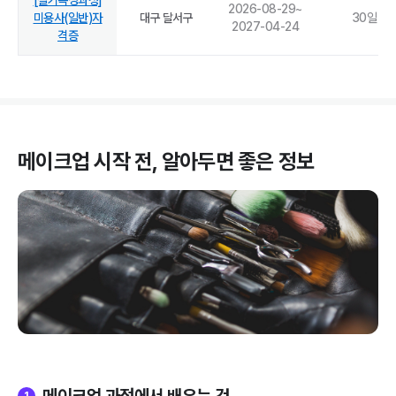
[실기속성과정]
2026-08-29
~
미용사(일반)자
대구 달서구
30
일
2027-04-24
격증
메이크업
시작 전, 알아두면 좋은 정보