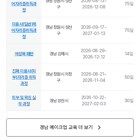
경남 창원시 성산
2026-08-13
~
어자격증취득과
75
일
구
2026-12-08
정
미용사(일반)헤
경남 창원시 성산
2026-09-17
~
어자격증취득과
75
일
구
2027-01-13
정
2026-08-29
~
여성복 패턴
경남 김해시
14
일
2026-12-12
진짜 미용사(피
경남 창원시 의창
2026-08-21
~
부)자격증 취득
50
일
구
2026-11-04
과정
피부 및 왁싱 실
2026-10-22
~
경남 양산시
30
일
무 과정
2027-02-03
경남
메이크업
교육 더 보기