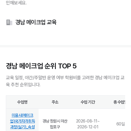
인해보세요.
경남 메이크업 교육
경남 메이크업 순위 TOP 5
교육 일정, 야간/주말반 운영 여부 학원비를 고려한 경남 메이크업 교
육 추천 순위입니다.
수업명
주소
수업 기간
총 수업일
미용사(메이크
업)국가자격취득
경남 창원시 마산
2026-08-11
~
60
일
과정(실기)_속성
합포구
2026-12-01