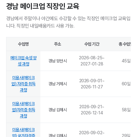
경남 메이크업 직장인 교육
경남에서 주말이나 야간에도 수강할 수 있는 직장인 메이크업 교육입
니다. 직장인 내일배움카드 사용 가능.
수업명
주소
수업 기간
총 수업일
메이크업 속성 양
2026-08-25
~
경남 양산시
45
일
성 과정
2027-01-28
미용사(메이크
2026-09-01
~
업) 자격증 취득
경남 거제시
60
일
2026-11-27
과정
미용사(메이크
2026-09-21
~
업)자격증 취득
경남 김해시
58
일
2026-12-14
과정
미용사(메이크
2026-09-02
~
업) 국가자격증
경남 김해시
29
일