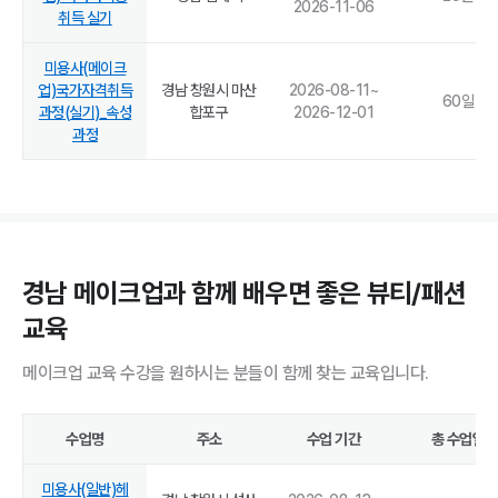
2026-11-06
취득 실기
미용사(메이크
업)국가자격취득
경남 창원시 마산
2026-08-11
~
60
일
과정(실기)_속성
합포구
2026-12-01
과정
경남 메이크업과 함께 배우면 좋은 뷰티/패션
교육
메이크업 교육 수강을 원하시는 분들이 함께 찾는 교육입니다.
수업명
주소
수업 기간
총 수업일
미용사(일반)헤