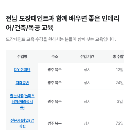
전남 도장페인트과 함께 배우면 좋은 인테리
어/건축/목공 교육
도장페인트 교육 수강을 원하시는 분들이 함께 찾는 교육입니다.
수업명
주소
수업 기간
총 수업일
DIY 취미반
광주 북구
상시
12
일
자격증반
광주 북구
상시
24
일
줄눈시공(폴리우
레아/케라폭시
광주 북구
상시
3
일
등)
전문가(창업) 양
광주 북구
상시
72
일
성반