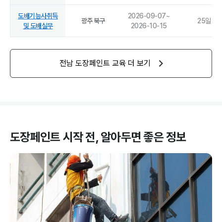
도배기능사취득
2026-09-07
~
광주 북구
25
일
및 도배실무
2026-10-15
전남
도장페인트
교육 더 보기
도장페인트
시작 전, 알아두면 좋은 정보