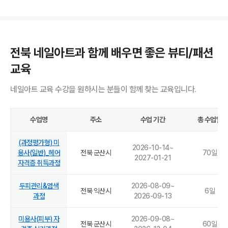
전북 네일아트과 함께 배우면 좋은 뷰티/패션
교육
네일아트 교육 수강을 원하시는 분들이 함께 찾는 교육입니다.
수업명
주소
수업 기간
총 수업일
(과정평가형) 미
2026-10-14
~
용사(일반)_헤어
전북 군산시
70
일
2027-01-21
자격증 취득과정
두피관리&염색
2026-08-09
~
전북 익산시
6
일
과정
2026-09-13
미용사(피부) 자
2026-09-08
~
전북 군산시
60
일