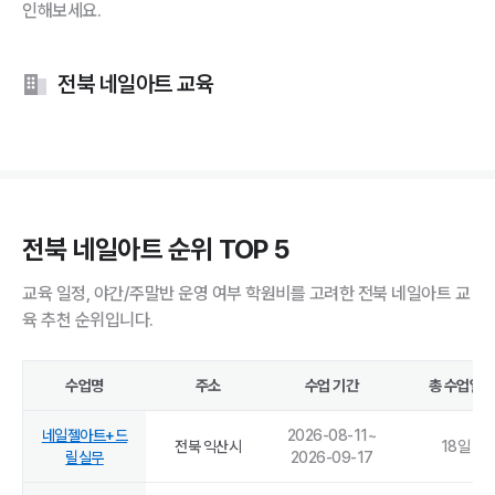
인해보세요.
전북 네일아트 교육
전북 네일아트 순위 TOP 5
교육 일정, 야간/주말반 운영 여부 학원비를 고려한 전북 네일아트 교
육 추천 순위입니다.
수업명
주소
수업 기간
총 수업일
네일젤아트+드
2026-08-11
~
전북 익산시
18
일
릴실무
2026-09-17