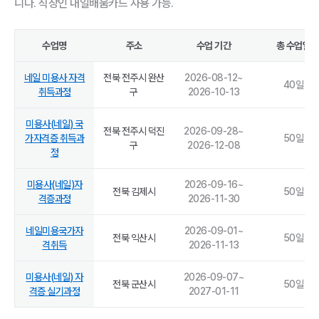
니다. 직장인 내일배움카드 사용 가능.
수업명
주소
수업 기간
총 수업일
네일 미용사 자격
전북 전주시 완산
2026-08-12
~
40
일
취득과정
구
2026-10-13
미용사(네일) 국
전북 전주시 덕진
2026-09-28
~
가자격증 취득과
50
일
구
2026-12-08
정
미용사(네일)자
2026-09-16
~
전북 김제시
50
일
격증과정
2026-11-30
네일미용국가자
2026-09-01
~
전북 익산시
50
일
격취득
2026-11-13
미용사(네일) 자
2026-09-07
~
전북 군산시
50
일
격증 실기과정
2027-01-11