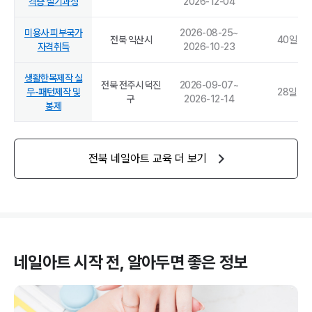
격증 실기과정
2026-12-04
미용사 피부국가
2026-08-25
~
전북 익산시
40
일
자격취득
2026-10-23
생활한복제작 실
전북 전주시 덕진
2026-09-07
~
무-패턴제작 및
28
일
구
2026-12-14
봉제
전북
네일아트
교육 더 보기
네일아트
시작 전, 알아두면 좋은 정보