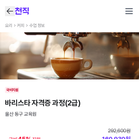
Open
요리
커피
수업 정보
국비지원
바리스타 자격증 과정(2급)
울산 동구
교육원
292,600
원
45
%
160,930
원