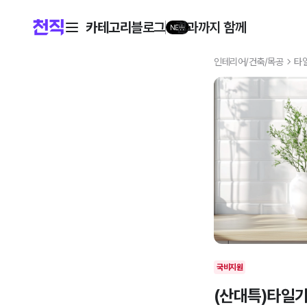
카테고리
블로그
결과까지 함께
NEW
인테리어/건축/목공
타
국비지원
(산대특)타일