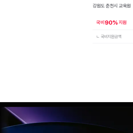
강원도 춘천시
교육원
90
%
국비
지원
ㄴ 국비지원금액