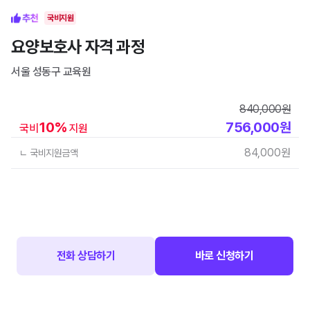
국비지원
요양보호사 자격 과정
서울 성동구
교육원
840,000
원
10
%
756,000
원
국비
지원
84,000
원
ㄴ 국비지원금액
전화 상담하기
바로 신청하기