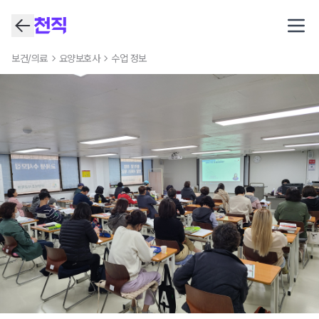
Open
보건/의료
요양보호사
수업 정보