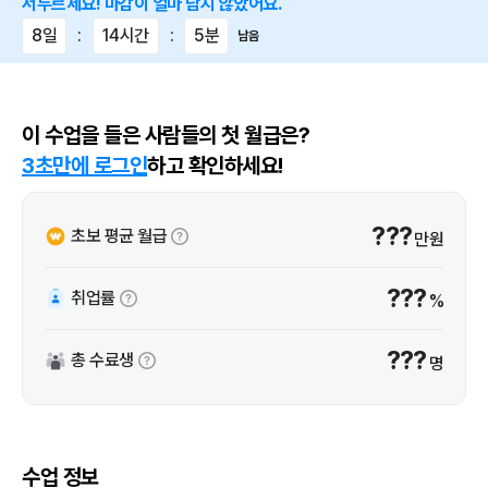
서두르세요! 마감이 얼마 남지 않았어요.
8일
:
14시간
:
5분
남음
이 수업을 들은 사람들의 첫 월급은?
3초만에 로그인
하고 확인하세요!
???
초보 평균 월급
만원
???
취업률
%
???
총 수료생
명
수업 정보