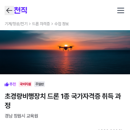
Open
기계/항공/전기
드론 자격증
수업 정보
국비지원
주말반
초경량비행장치 드론 1종 국가자격증 취득 과
정
경남 창원시
교육원