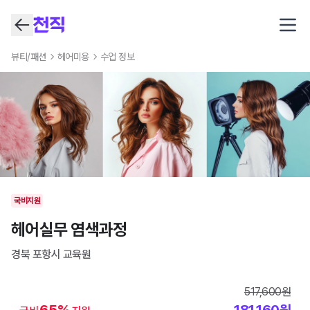
Open
뷰티/패션
헤어미용
수업 정보
국비지원
헤어실무 염색과정
경북 포항시
교육원
517,600
원
65
%
181,160
원