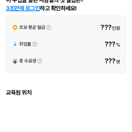
3초만에 로그인
하고 확인하세요!
???
초보 평균 월급
만원
???
취업률
%
???
총 수료생
명
교육원 위치