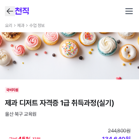
Open
요리
제과
수업 정보
국비지원
제과 디저트 자격증 1급 취득과정(실기)
울산 북구
교육원
244,800
원
45
%
134,640
원