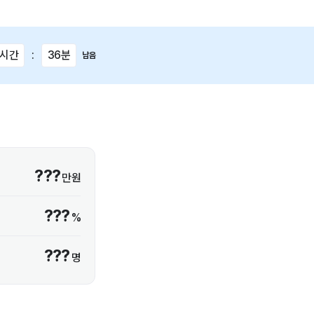
8시간
:
36분
남음
???
만원
???
%
???
명