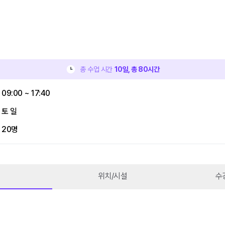
총 수업 시간
10
일, 총
80
시간
09:00 ~ 17:40
토 일
20명
위치/시설
수