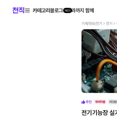
카테고리
블로그
결과까지 함께
NEW
기계/항공/전기
전기
국비지원
야간반
전기기능장 실기