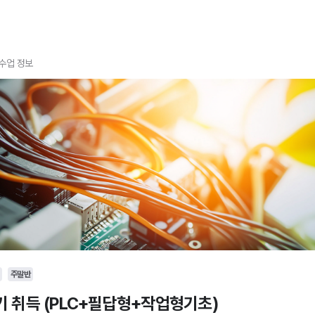
수업 정보
주말반
 취득 (PLC+필답형+작업형기초)