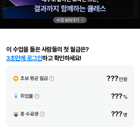
결과까지 함께하는 클래스
수업 보러가기
이 수업을 들은 사람들의 첫 월급은?
3초만에 로그인
하고 확인하세요!
???
초보 평균 월급
만원
???
취업률
%
???
총 수료생
명