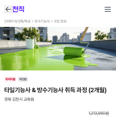
Open
인테리어/건축/목공
방수기능사
수업 정보
국비지원
야간반
타일기능사 & 방수기능사 취득 과정 (2개월)
경북 김천시
교육원
1,213,960
원