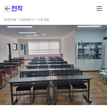
Open
보건/의료
요양보호사
수업 정보