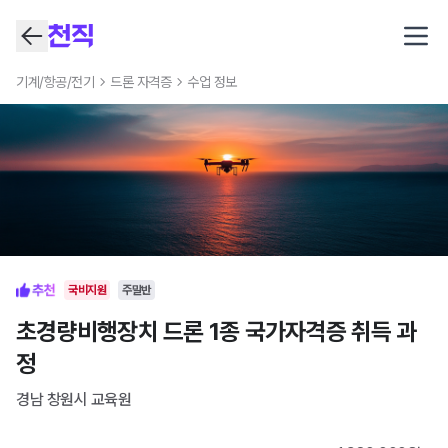
Open
기계/항공/전기
드론 자격증
수업 정보
국비지원
주말반
초경량비행장치 드론 1종 국가자격증 취득 과
정
경남 창원시
교육원