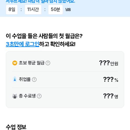
서두르세요! 마감이 얼마 남지 않았어요.
8일
:
11시간
:
50분
남음
이 수업을 들은 사람들의 첫 월급은?
3초만에 로그인
하고 확인하세요!
???
초보 평균 월급
만원
???
취업률
%
???
총 수료생
명
수업 정보