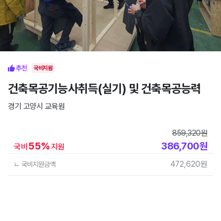
국비지원
건축목공기능사취득(실기) 및 건축목공능력
경기 고양시
교육원
859,320
원
55
%
386,700
원
국비
지원
472,620
원
ㄴ 국비지원금액
수업이 마감되기 전에 신청하세요!
전화 상담하기
바로 신청하기