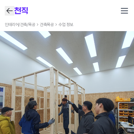
Open
인테리어/건축/목공
건축목공
수업 정보