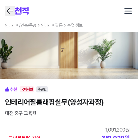
Open
인테리어/건축/목공
인테리어필름
수업 정보
국비지원
주말반
인테리어필름래핑실무(양성자과정)
대전 중구
교육원
1,091,200
원
65
%
381,920
원