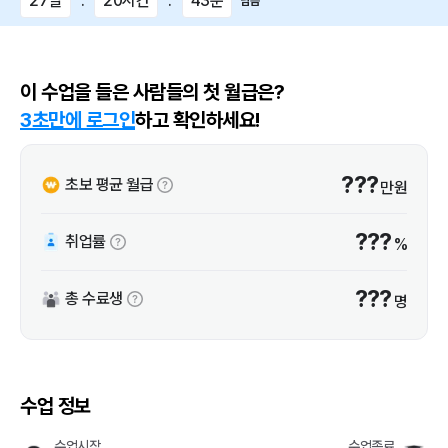
27일
:
20시간
:
43분
남음
이 수업을 들은 사람들의 첫 월급은?
3초만에 로그인
하고 확인하세요!
???
초보 평균 월급
만원
???
취업률
%
???
총 수료생
명
수업 정보
수업시작
수업종료