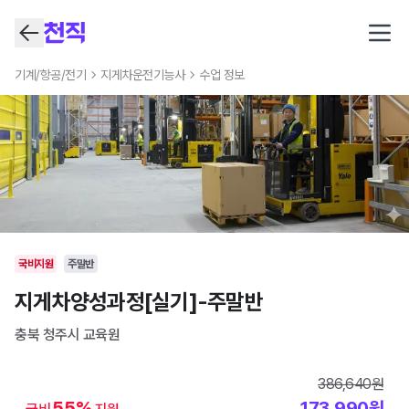
Open
기계/항공/전기
지게차운전기능사
수업 정보
국비지원
주말반
지게차양성과정[실기]-주말반
충북 청주시
교육원
386,640
원
55
%
173,990
원